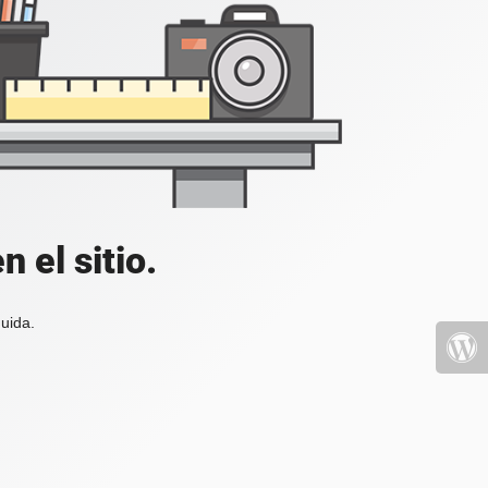
 el sitio.
uida.