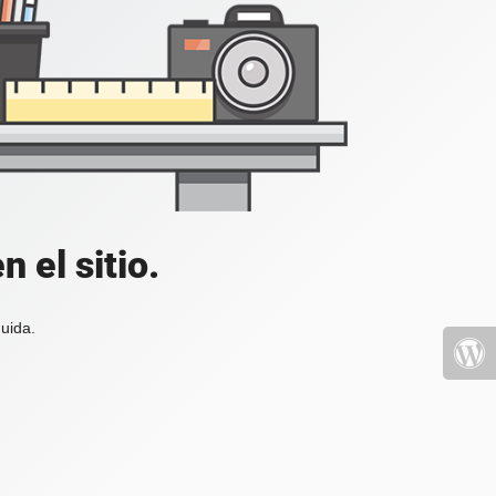
 el sitio.
uida.