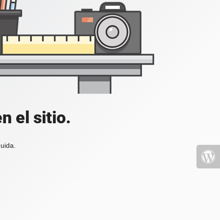
 el sitio.
uida.