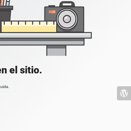
 el sitio.
uida.