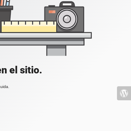
 el sitio.
uida.